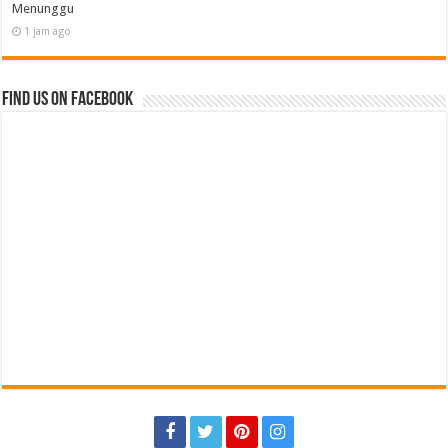
Recent
Popular
Comments
Tags
Wabup Tanggamus Lantik Sekretaris Disdukcapil, Auditor dan Guru,
Perkuat Pelayanan Publik
24 menit ago
AKBP Raswidiati Anggraini Siap Bersinergi, Komitmen Lampura Harus
Aman dan Nyaman
54 menit ago
Silaturahmi Kapolres Lampura di Keratoen Ratu di Puncak, Jalin
Persaudaraan dan Merawat Warisan Leluhur
55 menit ago
Binrohtal di Masjid Al-Fachri, Kapolres Lampung Utara Ajak Personel
Selalu Berbuat Baik
57 menit ago
Pelayanan Kesehatan Harus Bergerak Cepat, Karena Nyawa Tidak Bisa
Menunggu