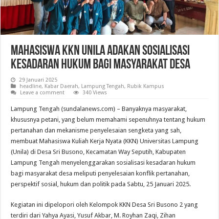
Mahasiswa KKN Unila Adakan Sosialisasi
Kesadaran Hukum Bagi Masyarakat Desa
29 Januari 2025
headline
,
Kabar Daerah
,
Lampung Tengah
,
Rubik Kampus
Leave a comment
340 Views
Lampung Tengah (sundalanews.com) – Banyaknya masyarakat,
khususnya petani, yang belum memahami sepenuhnya tentang hukum
pertanahan dan mekanisme penyelesaian sengketa yang sah,
membuat Mahasiswa Kuliah Kerja Nyata (KKN) Universitas Lampung
(Unila) di Desa Sri Busono, Kecamatan Way Seputih, Kabupaten
Lampung Tengah menyelenggarakan sosialisasi kesadaran hukum
bagi masyarakat desa meliputi penyelesaian konflik pertanahan,
perspektif sosial, hukum dan politik pada Sabtu, 25 Januari 2025.
Kegiatan ini dipelopori oleh Kelompok KKN Desa Sri Busono 2 yang
terdiri dari Yahya Ayasi, Yusuf Akbar, M. Royhan Zaqi, Zihan