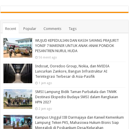
Recent
Popular
Comments
Tags
WUJUD KEPEDULIAN DAN KASIH SAYANG PRAJURIT
YONIF 7 MARINIR UNTUK ANAK-ANAK PONDOK
PESANTREN NURUL HUDA‎
56 menit ago
Indosat, Ooredoo Group, Nokia, dan NVIDIA
Luncurkan Zankore, Bangun Infrastruktur AI
Terintegrasi Terbesar di Asia-Pasifik
1 jam ago
SMSI Lampung Bidik Taman Purbakala dan TNWK
Destinasi Ekspedisi Budaya SMSI dalam Rangkaian
HPN 2027
2 jam ago
Kampus Unggul IIB Darmajaya dan Kanwil Kemenkum
Lampung Teken PKS, Mahasiswa Hukum Bisnis Siap
Mengabdi di Posbankum Desa/Kelurahan