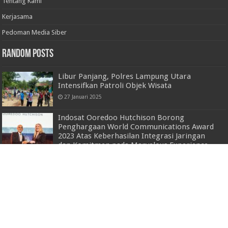
Tentang Kami
Kerjasama
Pedoman Media Siber
Random Posts
Libur Panjang, Polres Lampung Utara
Intensifkan Patroli Objek Wisata
27 Januari 2025
Indosat Ooredoo Hutchison Borong
Penghargaan World Communications Award
2023 Atas Keberhasilan Integrasi Jaringan
dan Komitmen pada Marvelous Experience
1 Desember 2023
Berkolaborasi SMSI Lampung Timur Dengan
Dinas Perindag Dorong Penguatan IKM Dan
UMKM Lokal
29 Mei 2026
Serap Aspirasi Masyarakat, Kapolres
Lampung Utara Gelar Kegiatan ‘Jumat curhat’