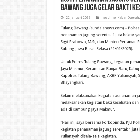
Bawang Juga Gelar Bakti K
22 Januari 2025
headline
,
Kabar Daerah
Tulang Bawang (sundalanews.com) – Polres
penanaman jagung serentak 1 juta hektar yang
Sigit Prabowo, M.Si, dan Menteri Pertanian R
Subang Jawa Barat, Selasa (21/01/2025).
Untuk Polres Tulang Bawang, kegiatan pena
Jaya Makmur, Kecamatan Banjar Baru, Kabup
Kapolres Tulang Bawang, AKBP Yuliansyah, S
Bhayangkari.
Selain melaksanakan kegiatan penanaman jag
melaksanakan kegiatan bakti kesehatan dan
ada di Kampung Jaya Makmur.
“Hari ini, saya bersama Forkopimda, PJU Polr
kegiatan penanaman jagung serentak 1 juta
Yuliansyah disela-sela kegiatan.