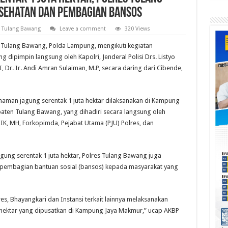
esehatan dan Pembagian Bansos
,
Tulang Bawang
Leave a comment
320 Views
 Tulang Bawang, Polda Lampung, mengikuti kegiatan
 dipimpin langsung oleh Kapolri, Jenderal Polisi Drs. Listyo
I, Dr. Ir. Andi Amran Sulaiman, M.P, secara daring dari Cibende,
naman jagung serentak 1 juta hektar dilaksanakan di Kampung
aten Tulang Bawang, yang dihadiri secara langsung oleh
IK, MH, Forkopimda, Pejabat Utama (PJU) Polres, dan
ung serentak 1 juta hektar, Polres Tulang Bawang juga
 pembagian bantuan sosial (bansos) kepada masyarakat yang
es, Bhayangkari dan Instansi terkait lainnya melaksanakan
 hektar yang dipusatkan di Kampung Jaya Makmur,” ucap AKBP