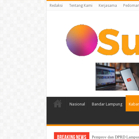
Redaksi
Tentang Kami
Kerjasama
Pedoman 
Nasional
Bandar Lampung
Kabar
Breaking News
Pemprov Lampung Intensifk