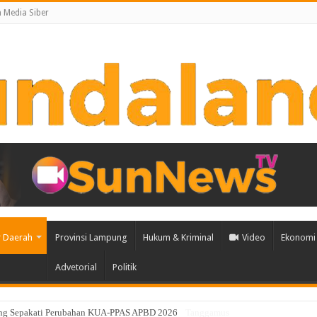
Media Siber
 Daerah
Provinsi Lampung
Hukum & Kriminal
Video
Ekonomi 
Advetorial
Politik
an Percepatan Penanggulangan Tuberkulosis di Tanggamus