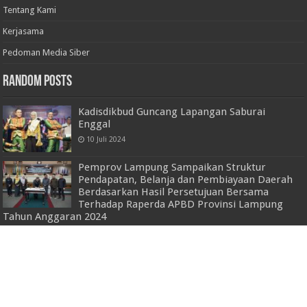
Tentang Kami
Kerjasama
Pedoman Media Siber
Random Posts
Kadisdikbud Guncang Lapangan Saburai
Enggal
10 Juli 2024
Pemprov Lampung Sampaikan Struktur
Pendapatan, Belanja dan Pembiayaan Daerah
Berdasarkan Hasil Persetujuan Bersama
Terhadap Raperda APBD Provinsi Lampung
Tahun Anggaran 2024
20 November 2023
Pj. Gubernur Bersama Ketua Yayasan Bakrie
Amanah Hendrajanto Marta Sakti Resmikan
Ballroom Masjid Raya Al-Bakrie
31 Januari 2025