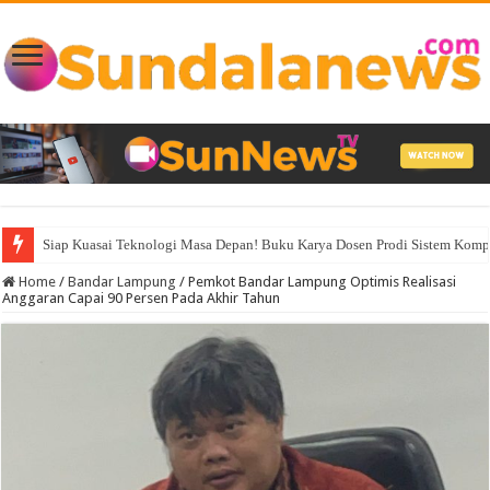
Siap Kuasai Teknologi Masa Depan! Buku Karya Dosen Prodi Sistem Komp
Ketua IWO Lampura Minta Bupati Turun Tangan Terkait Dugaan Kasus Ya
Home
/
Bandar Lampung
/
Pemkot Bandar Lampung Optimis Realisasi
Anggaran Capai 90 Persen Pada Akhir Tahun