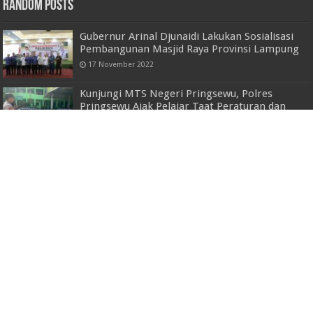
Random Posts
Gubernur Arinal Djunaidi Lakukan Sosialisasi
Pembangunan Masjid Raya Provinsi Lampung
17 November 2022
Kunjungi MTS Negeri Pringsewu, Polres
Pringsewu Ajak Pelajar Taat Peraturan dan
Hindari Bullying
23 September 2024
Waka Polda Lampung Cek dan Tinjau Pos PAM
Penumangan Ops Ketupat Krakatau 2023
21 April 2023
Pj. Sekdaprov Lampung Pimpin Rapat
Koordinasi Pemantauan Pilkada Serentak
2024
23 November 2024
Dinas Kominfo Lampung Selatan Dorong
Publikasi Lewat Satu Pintu, Perangkat Daerah
Tak Boleh Lagi Jalan Sendiri