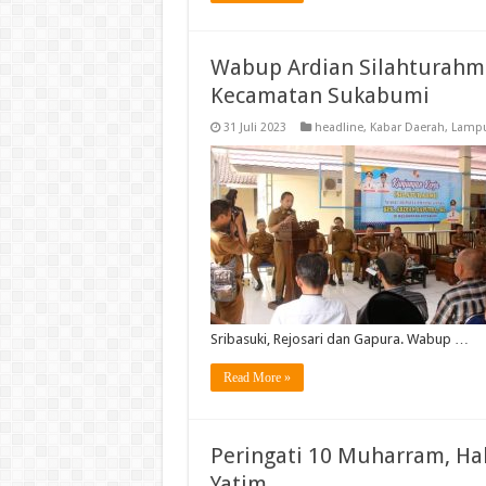
Wabup Ardian Silahturahm
Kecamatan Sukabumi
31 Juli 2023
headline
,
Kabar Daerah
,
Lampu
Sribasuki, Rejosari dan Gapura. Wabup …
Read More »
Peringati 10 Muharram, Ha
Yatim