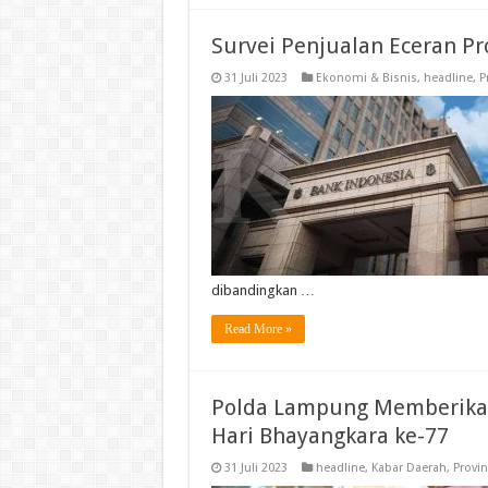
Survei Penjualan Eceran Pr
31 Juli 2023
Ekonomi & Bisnis
,
headline
,
P
dibandingkan …
Read More »
Polda Lampung Memberikan
Hari Bhayangkara ke-77
31 Juli 2023
headline
,
Kabar Daerah
,
Provi