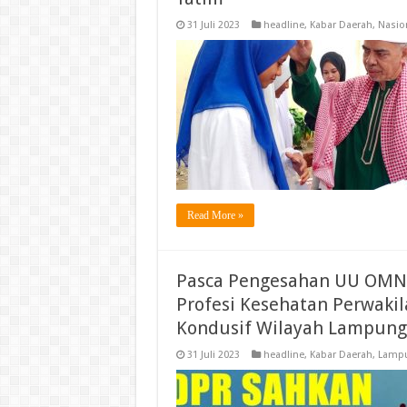
31 Juli 2023
headline
,
Kabar Daerah
,
Nasio
Read More »
Pasca Pengesahan UU OMN
Profesi Kesehatan Perwaki
Kondusif Wilayah Lampung
31 Juli 2023
headline
,
Kabar Daerah
,
Lampu