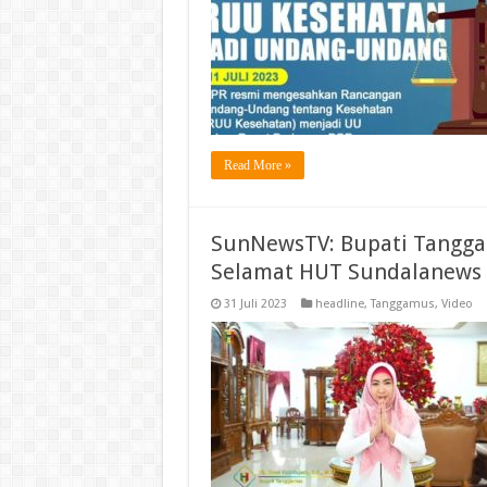
Read More »
SunNewsTV: Bupati Tangg
Selamat HUT Sundalanews
31 Juli 2023
headline
,
Tanggamus
,
Video