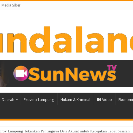
Media Siber
r Daerah
Provinsi Lampung
Hukum & Kriminal
Video
Ekonomi 
ih, Babinsa Peltu Satya Ranner Anggara Rampungkan Pembangunan Sumur Bor di 