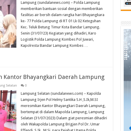
Lampung (sundalanews.com) – Polda Lampung
memberikan bantuan sosial dengan memberikan
fasilitas air bersih dalam rangka hari Bhayangkara
ke- 77 Polda Lampung di RT 01 Lk 02 Keteguhan
Kec. Teluk Betung Timur Kota Bandar Lampung.
Senin (31/07/23) Kegiatan yang dihadiri, Karo
Logistik Polda Lampung Kombes Pol Juwari,
Kapolresta Bandar Lampung Kombes …
 Kantor Bhayangkari Daerah Lampung
ng Selatan
0
Lampung Selatan (sundalanews.com) – Kapolda
Lampung Irjen Pol Helmy Santika S.H ,S.Ik,M.SI
meresmikan Kantor Bhayangkari Daerah Lampung,
bertempat di dalam Mapolda Lampung, Lampung
Selatan (31/07/2023) Dalam giat peresmian dihadiri
oleh Wakapolda Lampung Brigjen Pol Dr. Umar
Effendi, S.Ik., M.Si. para Pejabat Utama Polda