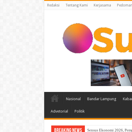
Redaksi
Tentang Kami
Kerjasama
Pedoman 
Nasional
Bandar Lampung
Kaba
Advetorial
Politik
Breaking News
Atasi Kelangkaan Air Bers