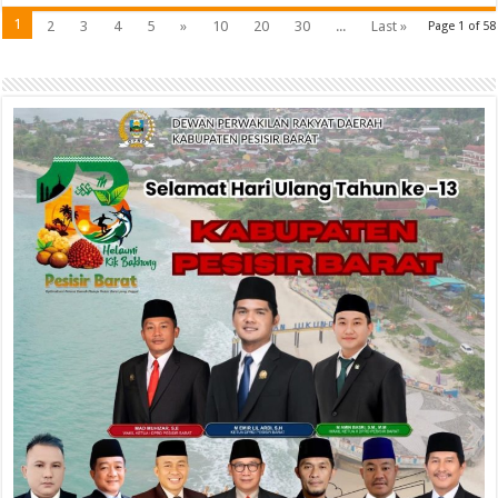
1
2
3
4
5
»
10
20
30
...
Last »
Page 1 of 58