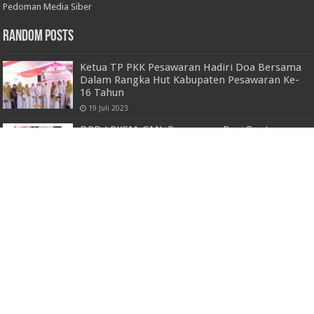
Pedoman Media Siber
Random Posts
Ketua TP PKK Pesawaran Hadiri Doa Bersama
Dalam Rangka Hut Kabupaten Pesawaran Ke-
16 Tahun
19 Juli 2023
DPD LPKSM-GML Pesawaran Beri Bantuan
BPJS Kesehatan Gratis
10 Juni 2022
Sekda Lampung Utara Sampaikan KUA-PPAS APBD 2022
9 Agustus 2021
Bupati Agus Istiqlal Buka Kegiatan Bedah Buku Kroe Tempo
Doe Loe
26 Oktober 2021
Teknis Penyelenggaraan RPL di Perguruan
Tinggi : Nurfiana Sampaikan Materi di
Workshop UTB
24 Oktober 2024