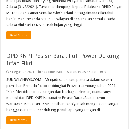
meninjau lokasi banjir yang melanda wilayah Kecamatan Semaka,
Selasa (31/8/2021). Turut mendampingi Kepala Pelaksana BPBD Ediyan
M. Toha dan Camat Semaka Wiwin Triani. Sebagaimana diketahui
banjir telah melanda sejumlah wilayah di Kecamatan Semaka pada
Selasa dini hari (31/8). Curah hujan yang tinggi …
Read More »
DPD KNPI Pesisir Barat Full Power Dukung
Irfan Fikri
31 Agustus 2021
headline
,
Kabar Daerah
,
Pesisir Barat
0
SUNDALANEWS.COM – Menjadi salah satu peserta dalam seleksi
pemilihan Pemuda Pelopor ditingkat Provinsi Lampung tahun 2021.
Irfan Fikri dibanjiri dukungan dari berbagai elemen, diantaranya
muncul dari DPD KNPI Kabupaten Pesisir Barat. Saat ditemui
wartawan, Ketua DPD KNPI Pesibar, Nopiyansah mengatakan sangat
bangga dan tentu mendukung penuh apa yang tengah di …
Read More »