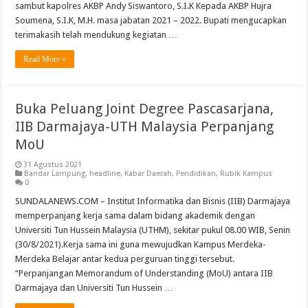
sambut kapolres AKBP Andy Siswantoro, S.I.K Kepada AKBP Hujra
Soumena, S.I.K, M.H. masa jabatan 2021 – 2022. Bupati mengucapkan
terimakasih telah mendukung kegiatan …
Read More »
Buka Peluang Joint Degree Pascasarjana,
IIB Darmajaya-UTH Malaysia Perpanjang
MoU
31 Agustus 2021
Bandar Lampung
,
headline
,
Kabar Daerah
,
Pendidikan
,
Rubik Kampus
0
SUNDALANEWS.COM – Institut Informatika dan Bisnis (IIB) Darmajaya
memperpanjang kerja sama dalam bidang akademik dengan
Universiti Tun Hussein Malaysia (UTHM), sekitar pukul 08.00 WIB, Senin
(30/8/2021).Kerja sama ini guna mewujudkan Kampus Merdeka-
Merdeka Belajar antar kedua perguruan tinggi tersebut.
“Perpanjangan Memorandum of Understanding (MoU) antara IIB
Darmajaya dan Universiti Tun Hussein …