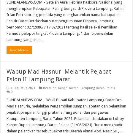
SUNDALANEWS.COM – Setelah Aurel Febrina Paskibra Nasional yang
mengharupkan Kabupaten Paling bungsu di Provinsi Lampung, Kali ini
Irfan Fikri seorang pemuda yang mengharumkan nama Kabupaten
Pesisir Barat.Berdasrkan surat pengumuman Dispora Lampung
bernomor : 027:2086/v.17.02/2021 tentang hasil seleksi Pemilihan
Pemuda pelopor tingkat Provinsi Lampung, 1 dari 5 perwakilan
Lampung yang akan …
Read More »
Wabup Mad Hasnuri Melantik Pejabat
Eslon II Lampung Barat
31 Agustus 2021
headline
,
Kabar Daerah
,
Lampung Barat
,
Politik
0
SUNDALANEWS.COM – Wakil Bupati Kabupaten Lampumg Barat Drs.
Mad Hasnurin, melalukan Pengambilan sumpah jabatan dan pelantikan
pejabat pimpinan tinggi pratama, fungsional dan pengawas
Kabupaten Lampung Barat Tahun 2021. Pelantilan di adakan di Lobby
Kantor Bupati Lampung Barat, Selasa (31/08/2021). Turut menghadiri
dalam pelantikan tersebut Sekretaris Daerah Akmal Abd. Nasir SH., …