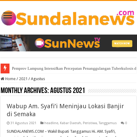
Pemprov Lampung Intensifkan Percepatan Penanggulangan Tuberkulosis 
Home
/
2021
/
Agustus
Monthly Archives:
Agustus 2021
Wabup Am. Syafi’i Meninjau Lokasi Banjir
di Semaka
31 Agustus 2021
headline
,
Kabar Daerah
,
Peristiwa
,
Tanggamus
0
SUNDALANEWS.COM – Wakil Bupati Tanggamus Hi. AM. Syafi’i,