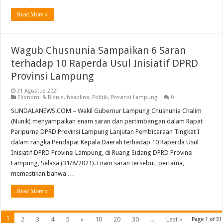
Read More »
Wagub Chusnunia Sampaikan 6 Saran
terhadap 10 Raperda Usul Inisiatif DPRD
Provinsi Lampung
31 Agustus 2021
Ekonomi & Bisnis
,
headline
,
Politik
,
Provinsi Lampung
0
SUNDALANEWS.COM – Wakil Gubernur Lampung Chusnunia Chalim
(Nunik) menyampaikan enam saran dan pertimbangan dalam Rapat
Paripurna DPRD Provinsi Lampung Lanjutan Pembicaraan Tingkat I
dalam rangka Pendapat Kepala Daerah terhadap 10 Raperda Usul
Inisiatif DPRD Provinsi Lampung, di Ruang Sidang DPRD Provinsi
Lampung, Selasa (31/8/2021). Enam saran tersebut, pertama,
memastikan bahwa …
Read More »
1
2
3
4
5
»
10
20
30
...
Last »
Page 1 of 31